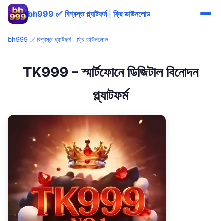
bh999 ✅ বিশ্বস্ত প্ল্যাটফর্ম | ফ্রি ডাউনলোড
bh999 ✅ বিশ্বস্ত প্ল্যাটফর্ম | ফ্রি ডাউনলোড
TK999 – স্মার্টফোনে ডিজিটাল বিনোদন
প্ল্যাটফর্ম